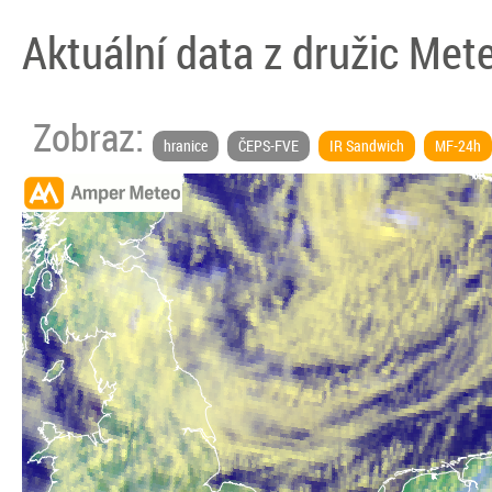
Aktuální data z družic Met
Zobraz:
hranice
ČEPS-FVE
IR Sandwich
MF-24h