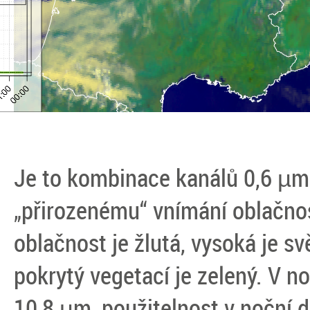
Je to kombinace kanálů 0,6 µm;
„přirozenému“ vnímání oblačno
oblačnost je žlutá, vysoká je s
pokrytý vegetací je zelený. V n
10,8 µm, použitelnost v noční 