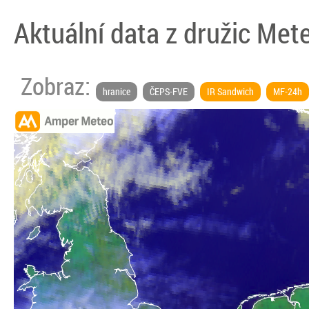
Aktuální data z družic Met
Zobraz:
hranice
ČEPS-FVE
IR Sandwich
MF-24h