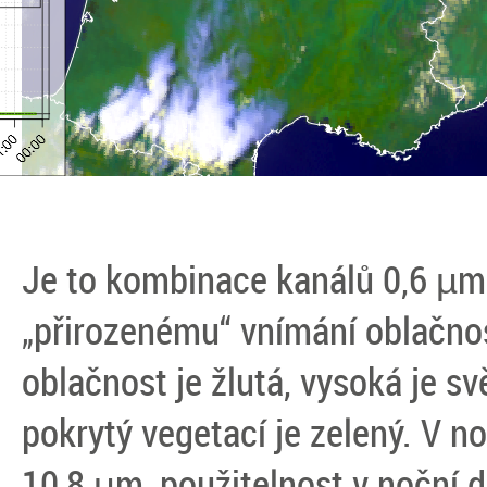
Je to kombinace kanálů 0,6 µm;
„přirozenému“ vnímání oblačno
oblačnost je žlutá, vysoká je s
pokrytý vegetací je zelený. V n
10,8 µm, použitelnost v noční 