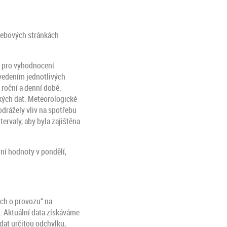
 webových stránkách
 a pro vyhodnocení
evedením jednotlivých
roční a denní době.
kých dat. Meteorologické
odrážely vliv na spotřebu
ervaly, aby byla zajištěna
ní hodnoty v pondělí,
ách o provozu“ na
m. Aktuální data získáváme
 dat určitou odchylku,