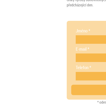
předcházející den.
Jméno
*
E-mail
*
Telefon
*
* ode