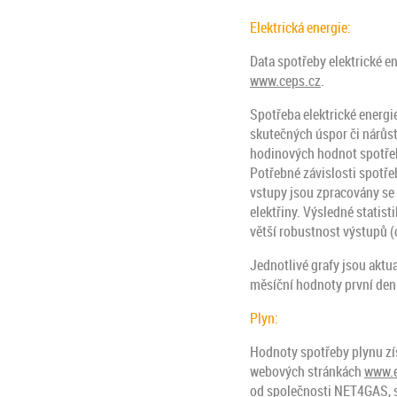
Elektrická energie:
Data spotřeby elektrické e
www.ceps.cz
.
Spotřeba elektrické energi
skutečných úspor či nárůst
hodinových hodnot spotřeb
Potřebné závislosti spotře
vstupy jsou zpracovány se 
elektřiny. Výsledné statist
větší robustnost výstupů 
Jednotlivé grafy jsou aktu
měsíční hodnoty první den
Plyn:
Hodnoty spotřeby plynu zís
webových stránkách
www.e
od společnosti NET4GAS, s.