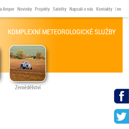
a Amper
Novinky
Projekty
Satelity
Napsali o nás
Kontakty
|
en
KOMPLEXNÍ METEOROLOGICKÉ SLUŽBY
Zemědělství