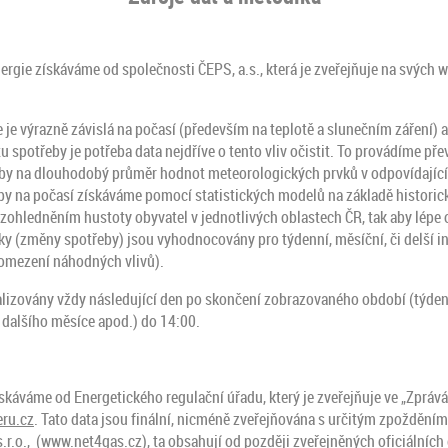
nergie získáváme od společnosti ČEPS, a.s., která je zveřejňuje na svých
e je výrazně závislá na počasí (především na teplotě a slunečním záření)
u spotřeby je potřeba data nejdříve o tento vliv očistit. To provádíme př
y na dlouhodobý průměr hodnot meteorologických prvků v odpovídající 
by na počasí získáváme pomocí statistických modelů na základě historic
zohledněním hustoty obyvatel v jednotlivých oblastech ČR, tak aby lépe 
iky (změny spotřeby) jsou vyhodnocovány pro týdenní, měsíční, či delší int
(omezení náhodných vlivů).
alizovány vždy následující den po skončení zobrazovaného období (týden
 dalšího měsíce apod.) do 14:00.
káváme od Energetického regulační úřadu, který je zveřejňuje ve „Zpráv
ru.cz
. Tato data jsou finální, nicméně zveřejňována s určitým zpoždění
r.o., (
www.net4gas.cz
), ta obsahují od později zveřejněných oficiálních