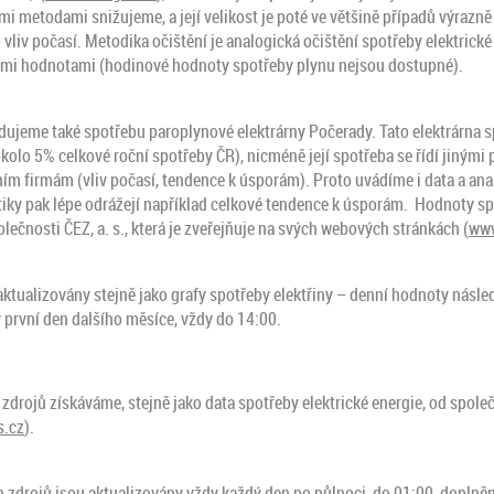
mi metodami snižujeme, a její velikost je poté ve většině případů výrazn
vliv počasí. Metodika očištění je analogická očištění spotřeby elektrické 
ími hodnotami (hodinové hodnoty spotřeby plynu nejsou dostupné).
dujeme také spotřebu paroplynové elektrárny Počerady. Tato elektrárna 
olo 5% celkové roční spotřeby ČR), nicméně její spotřeba se řídí jinými p
m firmám (vliv počasí, tendence k úsporám). Proto uvádíme i data a ana
stiky pak lépe odrážejí například celkové tendence k úsporám. Hodnoty sp
ečnosti ČEZ, a. s., která je zveřejňuje na svých webových stránkách (
www
aktualizovány stejně jako grafy spotřeby elektřiny – denní hodnoty násle
 první den dalšího měsíce, vždy do 14:00.
zdrojů získáváme, stejně jako data spotřeby elektrické energie, od společ
s.cz
).
 zdrojů jsou aktualizovány vždy každý den po půlnoci, do 01:00, doplně