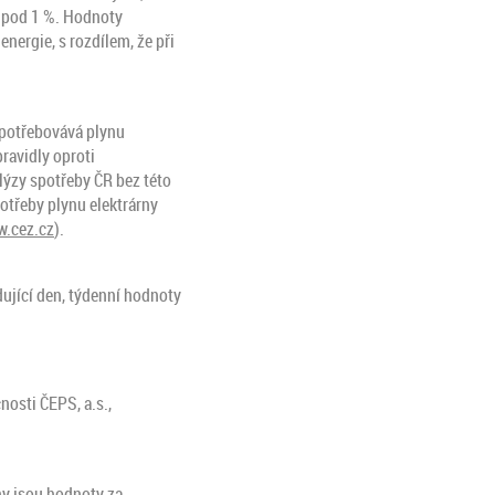
ě pod 1 %. Hodnoty
energie, s rozdílem, že při
spotřebovává plynu
ravidly oproti
lýzy spotřeby ČR bez této
otřeby plynu elektrárny
.cez.cz
).
dující den, týdenní hodnoty
nosti ČEPS, a.s.,
ny jsou hodnoty za