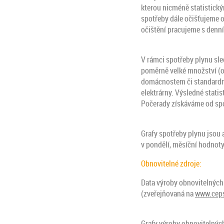
kterou nicméně statistický
spotřeby dále očišťujeme o 
očištění pracujeme s denn
V rámci spotřeby plynu sle
poměrně velké množství (ok
domácnostem či standardní
elektrárny. Výsledné stati
Počerady získáváme od spol
Grafy spotřeby plynu jsou 
v pondělí, měsíční hodnoty
Obnovitelné zdroje:
Data výroby obnovitelných 
(zveřejňovaná na
www.cep
Grafy výroby obnovitelných